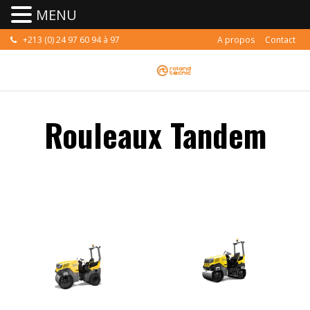
MENU
+213 (0) 24 97 60 94 à 97
A propos
Contact
contact@rolandtecnic.dz
Rouleaux Tandem